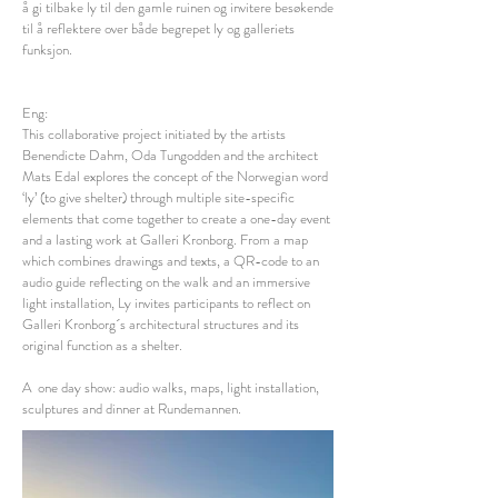
å gi tilbake ly til den gamle ruinen og invitere besøkende
til å reflektere over både begrepet ly og galleriets
funksjon.
Eng:
This collaborative project initiated by the artists
Benendicte Dahm, Oda Tungodden and the architect
Mats Edal explores the concept of the Norwegian word
‘ly’ (to give shelter) through multiple site-specific
elements that come together to create a one-day event
and a lasting work at Galleri Kronborg. From a map
which combines drawings and texts, a QR-code to an
audio guide reflecting on the walk and an immersive
light installation, Ly invites participants to reflect on
Galleri Kronborg´s architectural structures and its
original function as a shelter.
A one day show: audio walks, maps, light installation,
sculptures and dinner at Rundemannen.