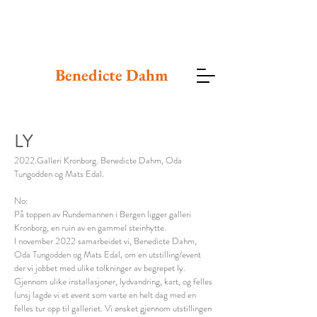
Benedicte
Dahm
LY
2022.Galleri Kronborg. Benedicte Dahm, Oda
Tungodden og Mats Edal.
No:
På toppen av Rundemannen i Bergen ligger galleri
Kronborg, en ruin av en gammel steinhytte.
I november 2022 samarbeidet vi, Benedicte Dahm,
Oda Tungodden og Mats Edal, om en utstilling/event
der vi jobbet med ulike tolkninger av begrepet ly.
Gjennom ulike installasjoner, lydvandring, kart, og felles
lunsj lagde vi et event som varte en helt dag med en
felles tur opp til galleriet. Vi ønsket gjennom utstillingen