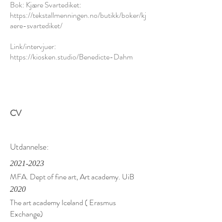
Bok: Kjære Svartediket:
https://tekstallmenningen.no/butikk/boker/kj
aere-svartediket/
Link/intervjuer:
https://kiosken.studio/Benedicte-Dahm
CV
Utdannelse:
2021-2023
MFA. Dept of fine art, Art academy. UiB
2020
The art academy Iceland ( Erasmus
Exchange)