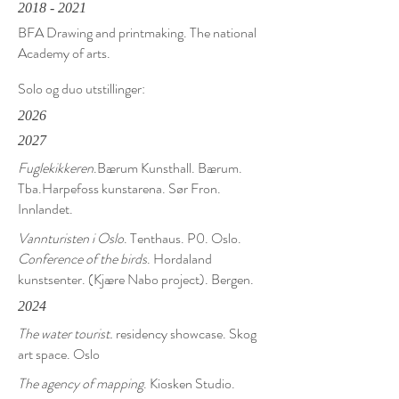
2018 - 2021
BFA Drawing and printmaking. The national
Academy of arts.
Solo og duo utstillinger:
2026
2027
Fuglekikkeren
.Bærum Kunsthall. Bærum.
Tba.Harpefoss kunstarena. Sør Fron.
Innlandet.
Vannturisten i Oslo
. Tenthaus. P0. Oslo.
Conference of the birds
. Hordaland
kunstsenter. (Kjære Nabo project). Bergen.
2024
The water tourist.
residency showcase. Skog
art space. Oslo
The agency of mapping
. Kiosken Studio.