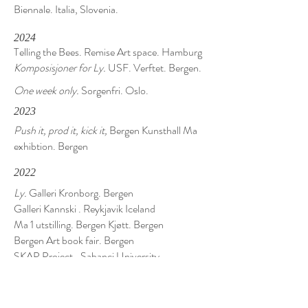
Biennale. Italia, Slovenia.
2024
Telling the Bees. Remise Art space. Hamburg
Komposisjoner for Ly.
USF. Verftet. Bergen.
One week only.
Sorgenfri. Oslo.
2023
Push it, prod it, kick it,
Bergen Kunsthall Ma
exhibtion. Bergen
2022
Ly.
Galleri Kronborg. Bergen
Galleri Kannski . Reykjavik Iceland
Ma 1 utstilling. Bergen Kjøtt. Bergen
Bergen Art book fair. Bergen
SKAP Project- Sabanci University
Istanbul,Turkey.
2021