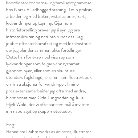
koordinator for barne- og familieprogrammet
hos Norsk Billedhoggerforening. I min praksis
arbeider jeg med bøker, installasjoner, kart,
lydvandringer og tegning. Gjennom
historiefortelling prøver jeg å synliggjøre
infrastrukturen og naturen rundt oss. Jeg
jobber ofte stedspesifkkt og med lokalhistorie
der jeg blander sammen ulike fortellinger.
Dette kan for eksempel vise seg som
lydvandringer som følger vannsystemet
gjennom byer, eller som en skulpturell
utendørs fuglehage, eller en liten illustrert bok
om instruksjoner for vandringer. I mine
prosjekter samarbeider jeg ofte med andre,
blant annet med Oda Tungodden og Julie
Hjelt Wold, der vi ofte har som mål å invitere
inn nabolaget og skape møtesteder.
Eng:
Benedicte Dahm works as an artist, illustrator